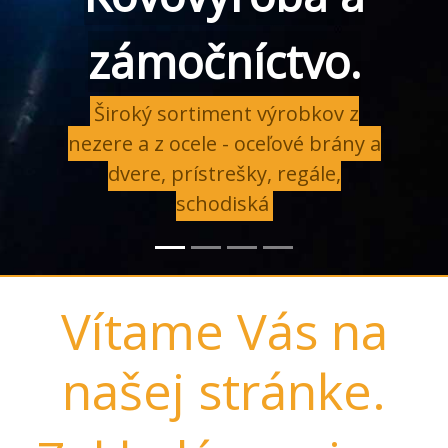
zámočníctvo.
Široký sortiment výrobkov z
nezere a z ocele - oceľové brány a
dvere, prístrešky, regále,
schodiská
Vítame Vás na
našej stránke.