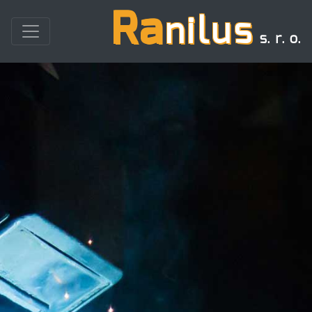
Ra
nilus
s. r. o.