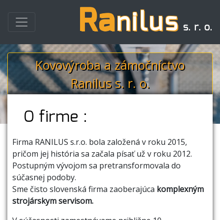
Ra
nilus
s. r. o.
Kovovýroba a zámočníctvo
Ranilus s. r. o.
O firme :
Firma RANILUS s.r.o. bola založená v roku 2015,
pričom jej história sa začala písať už v roku 2012.
Postupným vývojom sa pretransformovala do
súčasnej podoby.
Sme čisto slovenská firma zaoberajúca
komplexným
strojárskym servisom.