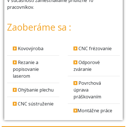
V súčasnosti zamestnávame približne 10
pracovníkov.
Zaoberáme sa :
Kovovýroba
CNC frézovanie
Rezanie a
Odporové
popisovanie
zváranie
laserom
Povrchová
Ohýbanie plechu
úprava
práškovaním
CNC sústruženie
Montážne práce